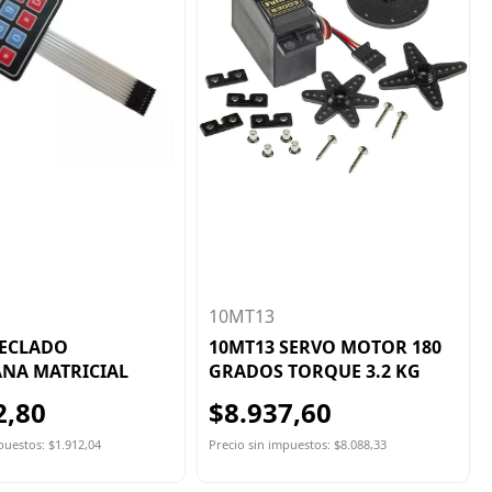
10MT13
TECLADO
10MT13 SERVO MOTOR 180
NA MATRICIAL
GRADOS TORQUE 3.2 KG
2,80
$8.937,60
puestos: $1.912,04
Precio sin impuestos: $8.088,33