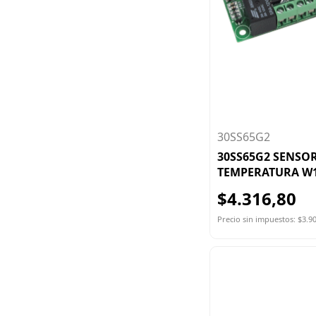
30SS65G2
30SS65G2 SENSO
TEMPERATURA W
$4.316,80
Precio sin impuestos: $3.9