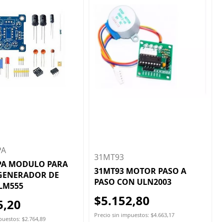
PA
31MT93
PA MODULO PARA
31MT93 MOTOR PASO A
GENERADOR DE
PASO CON ULN2003
LM555
$5.152,80
5,20
Precio sin impuestos: $4.663,17
puestos: $2.764,89