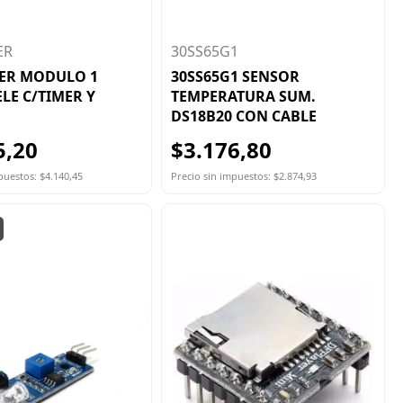
ER
30SS65G1
MER MODULO 1
30SS65G1 SENSOR
ELE C/TIMER Y
TEMPERATURA SUM.
DS18B20 CON CABLE
5,20
$3.176,80
puestos: $4.140,45
Precio sin impuestos: $2.874,93