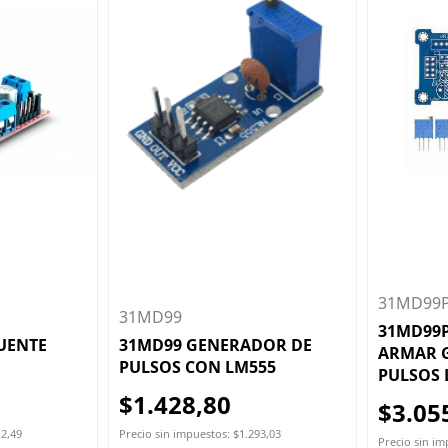
31MD99
31MD99
31MD99
UENTE
31MD99 GENERADOR DE
ARMAR 
PULSOS CON LM555
PULSOS 
$1.428,80
$3.05
12,49
Precio sin impuestos: $1.293,03
Precio sin im