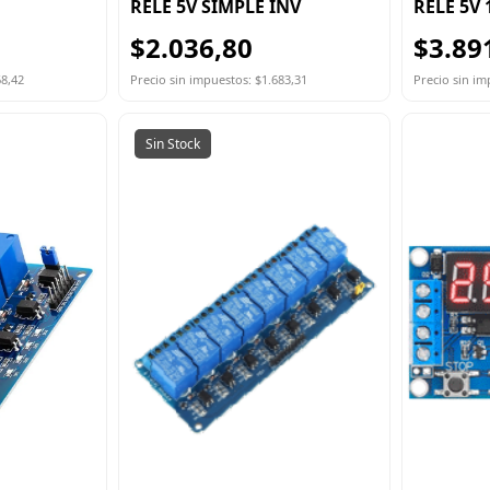
RELE 5V SIMPLE INV
RELE 5V 
$2.036,80
$3.89
68,42
Precio sin impuestos: $1.683,31
Precio sin im
Sin Stock