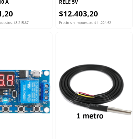
10 A
RELE 5V
1,20
$12.403,20
puestos: $3.215,87
Precio sin impuestos: $11.224,62