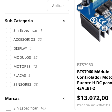
Aplicar
Sub Categoria
Sin Especificar
1
ACCESORIOS
22
DISPLAY
4
MODULOS
95
BTS7960
MOTORES
12
BTS7960 Módulo
PLACAS
9
Controlador Moto
Puente H DC paso
SENSORES
28
43A IBT-2
$13.072,00
Marcas
Precio sin impuestos: $11.
Sin Especificar
167