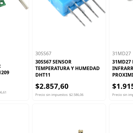
30SS67
31MD27
30SS67 SENSOR
31MD27
R
TEMPERATURA Y HUMEDAD
INFRAR
1209
DHT11
PROXIM
$2.857,60
$1.91
06,61
Precio sin impuestos: $2.586,06
Precio sin im