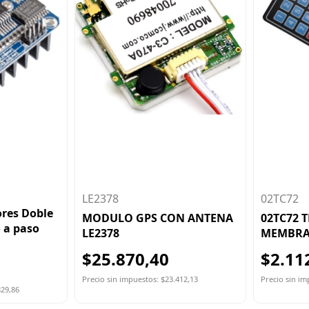
LE2378
02TC72
res Doble
MODULO GPS CON ANTENA
02TC72 
 a paso
LE2378
MEMBRA
$25.870,40
$2.11
Precio sin impuestos: $23.412,13
Precio sin im
829,86