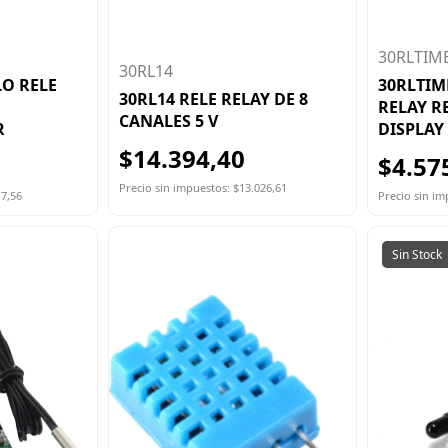
30RLTIM
30RL14
O RELE
30RLTI
30RL14 RELE RELAY DE 8
RELAY R
CANALES 5 V
R
DISPLAY
$14.394,40
$4.57
Precio sin impuestos: $13.026,61
17,56
Precio sin im
Sin Stock