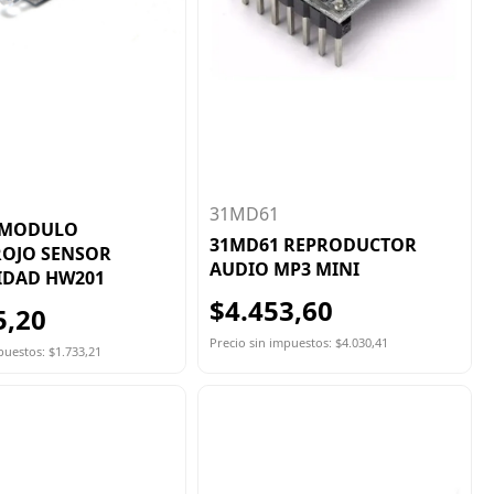
31MD61
 MODULO
31MD61 REPRODUCTOR
ROJO SENSOR
AUDIO MP3 MINI
IDAD HW201
$4.453,60
5,20
Precio sin impuestos: $4.030,41
puestos: $1.733,21