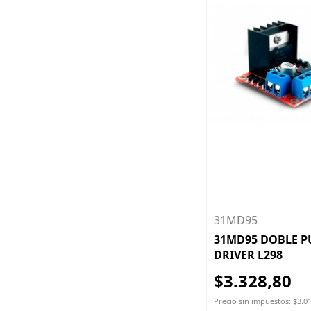
31MD95
31MD95 DOBLE P
DRIVER L298
$3.328,80
Precio sin impuestos: $3.0