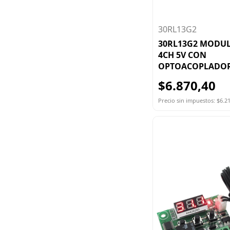
30RL13G2
30RL13G2 MODUL
4CH 5V CON
OPTOACOPLADO
$6.870,40
Precio sin impuestos: $6.2