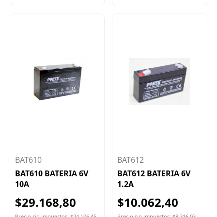
BAT610
BAT612
BAT610 BATERIA 6V
BAT612 BATERIA 6V
10A
1.2A
$29.168,80
$10.062,40
Precio sin impuestos: $24.106,45
Precio sin impuestos: $8.316,03