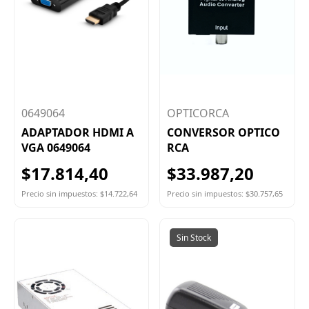
0649064
OPTICORCA
ADAPTADOR HDMI A
CONVERSOR OPTICO
VGA 0649064
RCA
$17.814,40
$33.987,20
Precio sin impuestos: $14.722,64
Precio sin impuestos: $30.757,65
Sin Stock