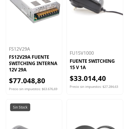
FS12V29A
FU15V1000
FS12V29A FUENTE
FUENTE SWITCHING
SWITCHING INTERNA
15 V 1A
12V 29A
$33.014,40
$77.048,80
Precio sin impuestos: $27.284,63
Precio sin impuestos: $63.676,69
Sin Stock