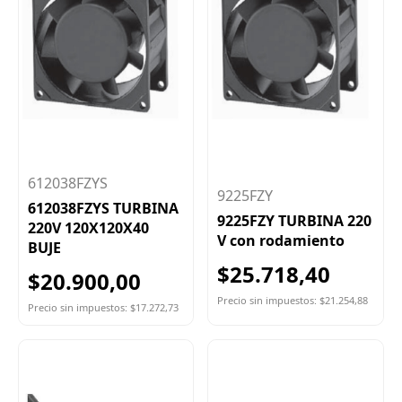
612038FZYS
9225FZY
612038FZYS TURBINA
9225FZY TURBINA 220
220V 120X120X40
V con rodamiento
BUJE
$25.718,40
$20.900,00
Precio sin impuestos: $21.254,88
Precio sin impuestos: $17.272,73