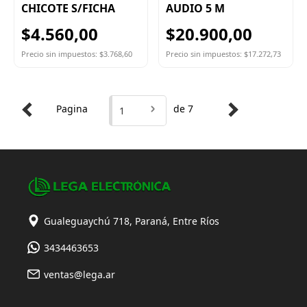
CHICOTE S/FICHA
AUDIO 5 M
$4.560,00
$20.900,00
Precio sin impuestos: $3.768,60
Precio sin impuestos: $17.272,73
Pagina
de 7
1
Gualeguaychú 718, Paraná, Entre Ríos
3434463653
ventas@lega.ar