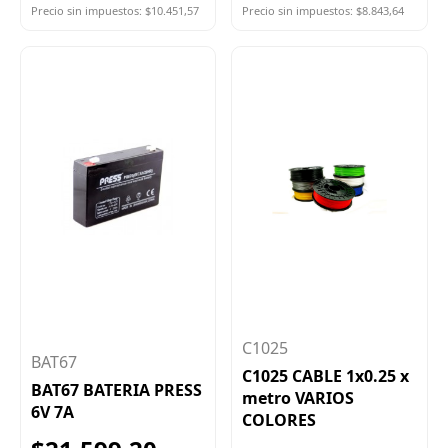
Precio sin impuestos: $10.451,57
Precio sin impuestos: $8.843,64
C1025
BAT67
C1025 CABLE 1x0.25 x
BAT67 BATERIA PRESS
metro VARIOS
6V 7A
COLORES