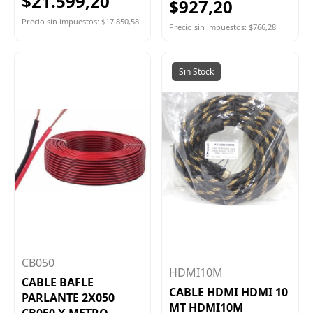
$21.599,20
$927,20
Precio sin impuestos: $17.850,58
Precio sin impuestos: $766,28
Sin Stock
CB050
HDMI10M
CABLE BAFLE
CABLE HDMI HDMI 10
PARLANTE 2X050
MT HDMI10M
CB050 X METRO