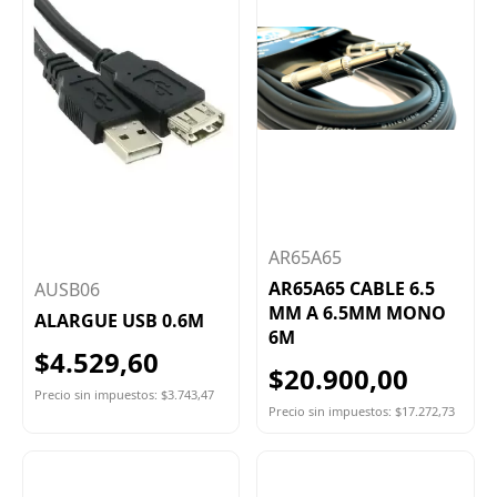
AR65A65
AR65A65 CABLE 6.5
AUSB06
MM A 6.5MM MONO
ALARGUE USB 0.6M
6M
$4.529,60
$20.900,00
Precio sin impuestos: $3.743,47
Precio sin impuestos: $17.272,73