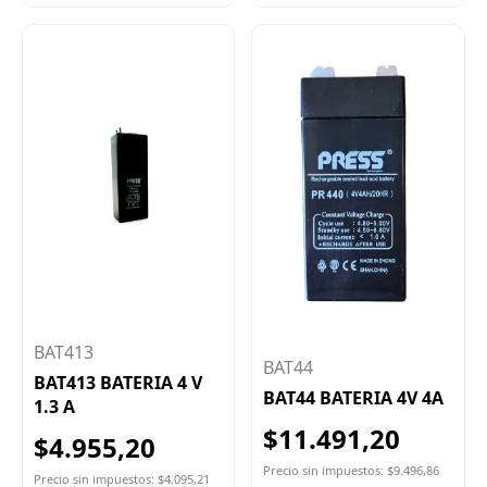
BAT413
BAT44
BAT413 BATERIA 4 V
BAT44 BATERIA 4V 4A
1.3 A
$11.491,20
$4.955,20
Precio sin impuestos: $9.496,86
Precio sin impuestos: $4.095,21