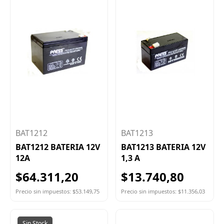
BAT1212
BAT1213
BAT1212 BATERIA 12V
BAT1213 BATERIA 12V
12A
1,3 A
$64.311,20
$13.740,80
Precio sin impuestos: $53.149,75
Precio sin impuestos: $11.356,03
Sin Stock