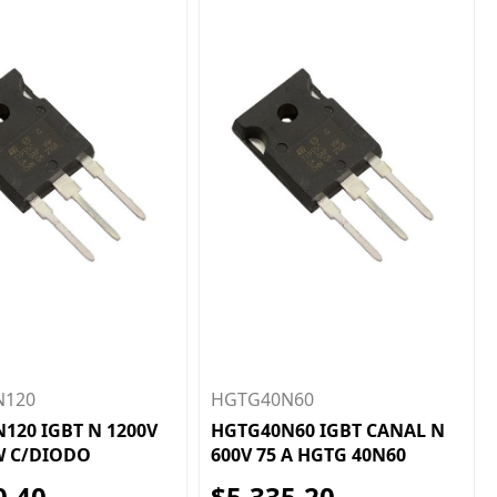
N120
HGTG40N60
120 IGBT N 1200V
HGTG40N60 IGBT CANAL N
W C/DIODO
600V 75 A HGTG 40N60
0,40
$5.335,20