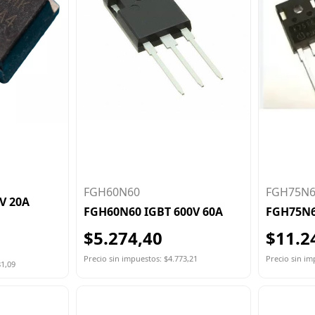
FGH60N60
FGH75N
V 20A
FGH60N60 IGBT 600V 60A
FGH75N6
$5.274,40
$11.2
Precio sin impuestos: $4.773,21
Precio sin im
81,09