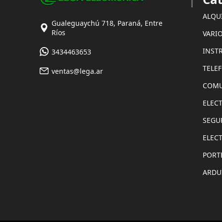
ALQU
Gualeguaychú 718, Paraná, Entre
Ríos
VARI
INST
3434463653
TELE
ventas@lega.ar
COMU
ELEC
SEGU
ELEC
PORT
ARDU