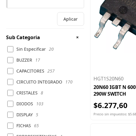
Aplicar
Sub Categoria
Sin Especificar
20
BUZZER
17
CAPACITORES
257
HGT1S20N60
CIRCUITO INTEGRADO
170
20N60 IGBT N 600
CRISTALES
8
290W SWITCH
$6.277,60
DIODOS
103
Precio sin impuestos: $5.6
DISPLAY
5
FICHAS
65