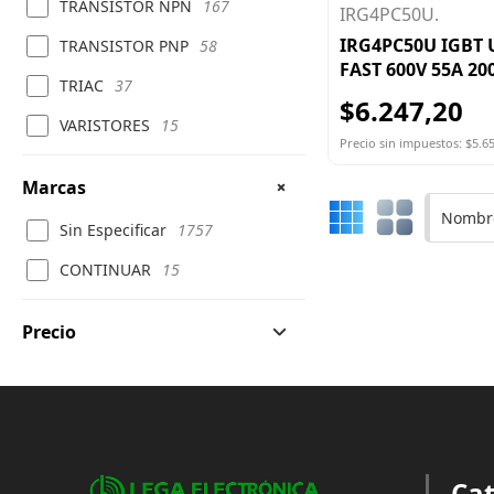
TRANSISTOR NPN
167
IRG4PC50U.
IRG4PC50U IGBT 
TRANSISTOR PNP
58
FAST 600V 55A 2
TRIAC
37
$6.247,20
VARISTORES
15
Precio sin impuestos: $5.6
Marcas
Nombre
Sin Especificar
1757
CONTINUAR
15
Precio
Cat