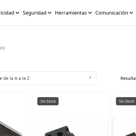
ricidad
Seguridad
Herramientas
Comunicación
tos
 de la A a la Z
Resulta
Sin Stock
Sin Stock