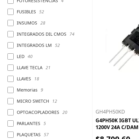
FOTORESISTENCIAS
4
FUSIBLES
52
INSUMOS
28
INTEGRADOS DIL CMOS
74
INTEGRADOS LM
52
LED
40
LLAVE TECLA
21
LLAVES
18
Memorias
9
MICRO SWITCH
12
GH4PH50KD
OPTOACOPLADORES
20
G4PH50K IGBT UL
PARLANTES
5
1200V 24A C/DAM
PLAQUETAS
57
$8.709,60