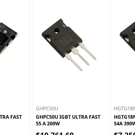
GHPC50U
HGTG18
TRA FAST
GHPC50U IGBT ULTRA FAST
HGTG18N
55 A 200W
54A 390
$10.761,60
$7.25