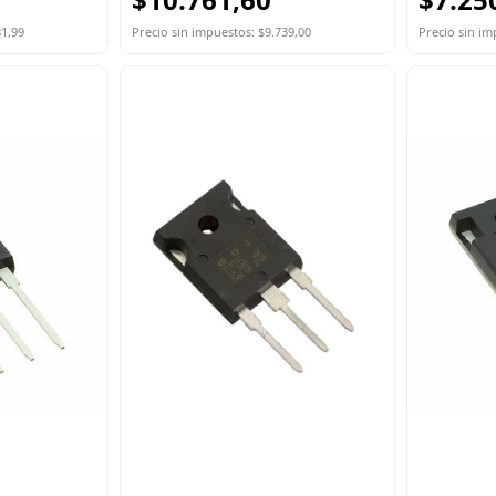
81,99
Precio sin impuestos: $9.739,00
Precio sin im