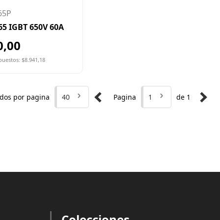
65P
5 IGBT 650V 60A
0,00
puestos: $8.941,18
dos por pagina
40
Pagina
1
de 1
Colecciones