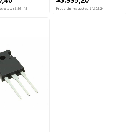
puestos: $6.561,45
Precio sin impuestos: $4.828,24