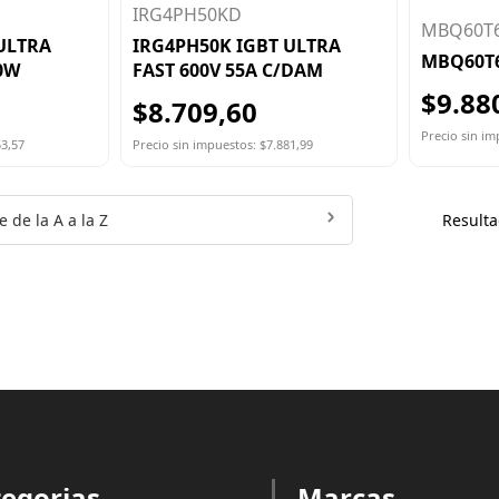
IRG4PH50KD
MBQ60T
ULTRA
IRG4PH50K IGBT ULTRA
MBQ60T6
00W
FAST 600V 55A C/DAM
$9.88
$8.709,60
Precio sin im
53,57
Precio sin impuestos: $7.881,99
 de la A a la Z
Resulta
egorias
Marcas