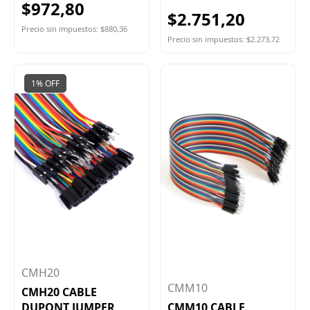
$972,80
$2.751,20
Precio sin impuestos: $880,36
Precio sin impuestos: $2.273,72
1% OFF
CMH20
CMM10
CMH20 CABLE
DUPONT JUMPER
CMM10 CABLE