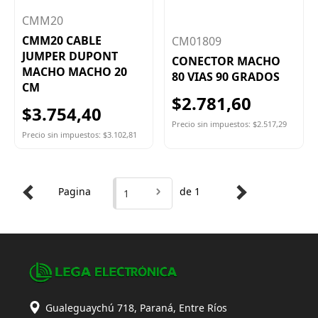
CMM20
CMM20 CABLE
CM01809
JUMPER DUPONT
CONECTOR MACHO
MACHO MACHO 20
80 VIAS 90 GRADOS
CM
$2.781,60
$3.754,40
Precio sin impuestos: $2.517,29
Precio sin impuestos: $3.102,81
Pagina
de 1
1
Gualeguaychú 718, Paraná, Entre Ríos