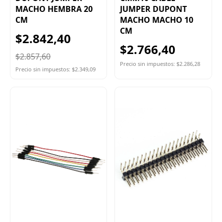
MACHO HEMBRA 20
JUMPER DUPONT
CM
MACHO MACHO 10
CM
$2.842,40
$2.766,40
$2.857,60
Precio sin impuestos: $2.286,28
Precio sin impuestos: $2.349,09