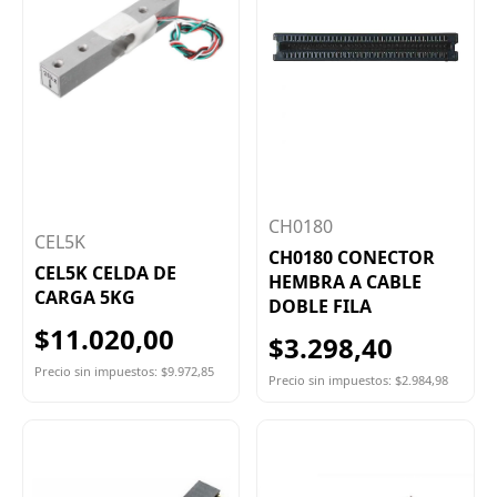
CH0180
CEL5K
CH0180 CONECTOR
CEL5K CELDA DE
HEMBRA A CABLE
CARGA 5KG
DOBLE FILA
$11.020,00
$3.298,40
Precio sin impuestos: $9.972,85
Precio sin impuestos: $2.984,98