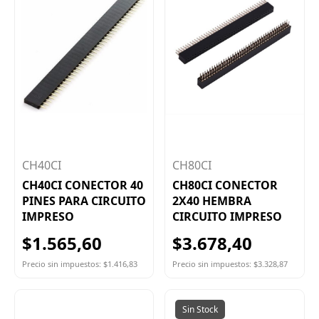
CH40CI
CH80CI
CH40CI CONECTOR 40
CH80CI CONECTOR
PINES PARA CIRCUITO
2X40 HEMBRA
IMPRESO
CIRCUITO IMPRESO
$1.565,60
$3.678,40
Precio sin impuestos: $1.416,83
Precio sin impuestos: $3.328,87
Sin Stock