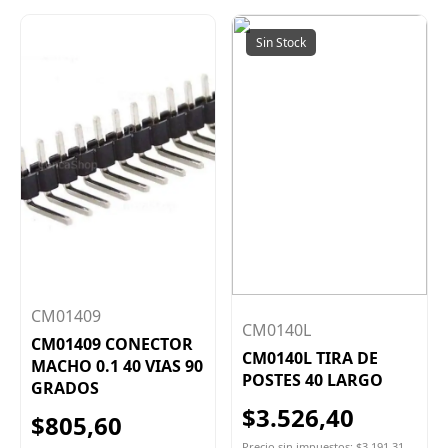
Sin Stock
CM01409
CM0140L
CM01409 CONECTOR
CM0140L TIRA DE
MACHO 0.1 40 VIAS 90
POSTES 40 LARGO
GRADOS
$3.526,40
$805,60
Precio sin impuestos: $3.191,31