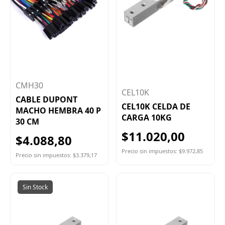
CMH30
CEL10K
CABLE DUPONT
CEL10K CELDA DE
MACHO HEMBRA 40 P
CARGA 10KG
30 CM
$11.020,00
$4.088,80
Precio sin impuestos: $9.972,85
Precio sin impuestos: $3.379,17
Sin Stock