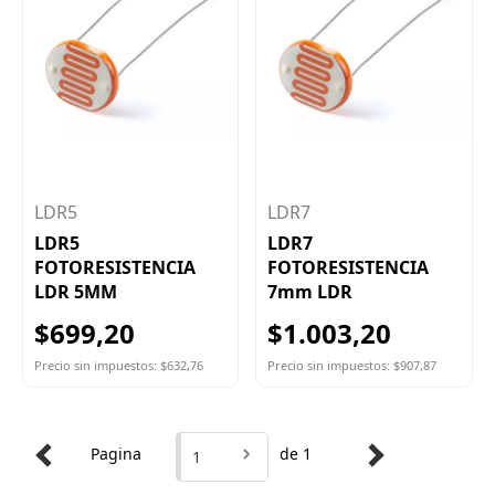
LDR5
LDR7
LDR5
LDR7
FOTORESISTENCIA
FOTORESISTENCIA
LDR 5MM
7mm LDR
$699,20
$1.003,20
Precio sin impuestos: $632,76
Precio sin impuestos: $907,87
Pagina
de 1
1