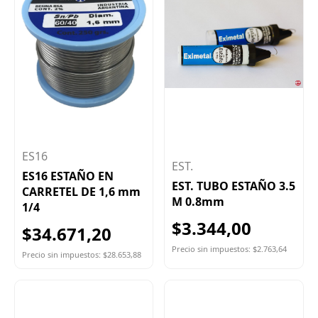
ES16
EST.
ES16 ESTAÑO EN
EST. TUBO ESTAÑO 3.5
CARRETEL DE 1,6 mm
M 0.8mm
1/4
$3.344,00
$34.671,20
Precio sin impuestos: $2.763,64
Precio sin impuestos: $28.653,88