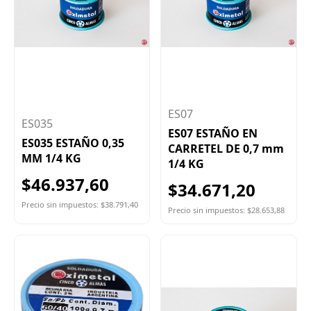
ES07
ES035
ES07 ESTAÑO EN
ES035 ESTAÑO 0,35
CARRETEL DE 0,7 mm
MM 1/4 KG
1/4 KG
$46.937,60
$34.671,20
Precio sin impuestos: $38.791,40
Precio sin impuestos: $28.653,88