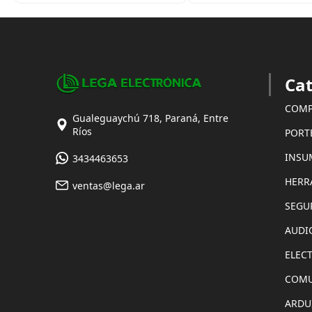
Cat
COMP
Gualeguaychú 718, Paraná, Entre
Ríos
PORT
INSU
3434463653
HERR
ventas@lega.ar
SEGU
AUDI
ELEC
COMU
ARDU