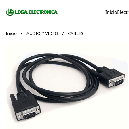
Inicio
Elect
Inicio
/
AUDIO Y VIDEO
/
CABLES