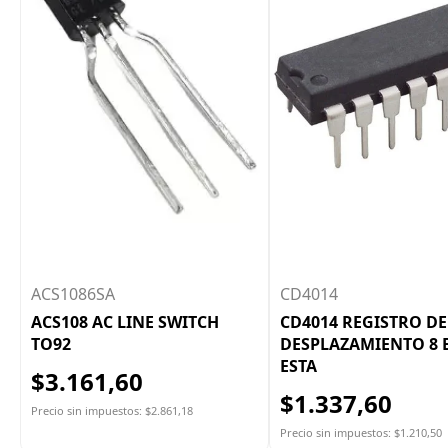
ACS1086SA
CD4014
ACS108 AC LINE SWITCH
CD4014 REGISTRO DE
TO92
DESPLAZAMIENTO 8 
ESTA
$3.161,60
$1.337,60
Precio sin impuestos: $2.861,18
Precio sin impuestos: $1.210,50