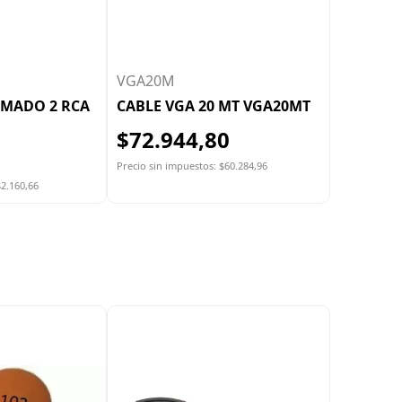
VGA20M
RMADO 2 RCA
CABLE VGA 20 MT VGA20MT
$72.944,80
Precio sin impuestos: $60.284,96
$2.160,66