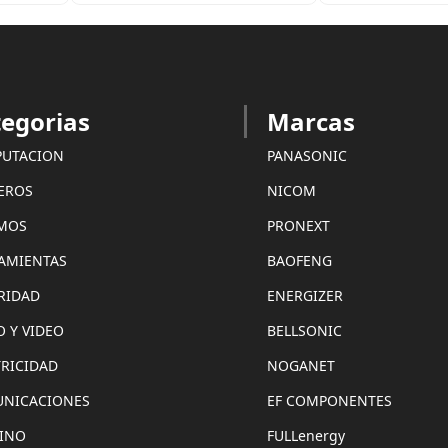
egorias
Marcas
UTACION
PANASONIC
EROS
NICOM
MOS
PRONEXT
AMIENTAS
BAOFENG
RIDAD
ENERGIZER
O Y VIDEO
BELLSONIC
TRICIDAD
NOGANET
NICACIONES
EF COMPONENTES
INO
FULLenergy