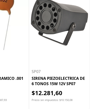
SP07
RAMICO .001
SIRENA PIEZOELECTRICA DE
6 TONOS 15W 12V SP07
$12.281,60
$87,93
Precio sin impuestos: $10.150,08