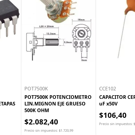
POT7500K
CCE102
POT7500K POTENCIOMETRO
CAPACITOR CE
ETAPAS
LIN.MIGNON EJE GRUESO
uF x50V
500K OHM
$106,40
$2.082,40
Precio sin impuestos: 
Precio sin impuestos: $1.720,99