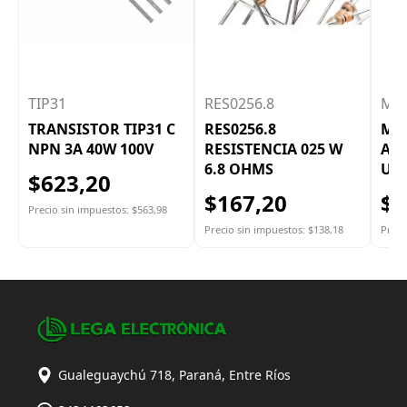
TIP31
RES0256.8
MI
TRANSISTOR TIP31 C
RES0256.8
MI
NPN 3A 40W 100V
RESISTENCIA 025 W
AD
6.8 OHMS
USB
$623,20
$167,20
$4
Precio sin impuestos: $563,98
Precio sin impuestos: $138,18
Preci
Gualeguaychú 718, Paraná, Entre Ríos