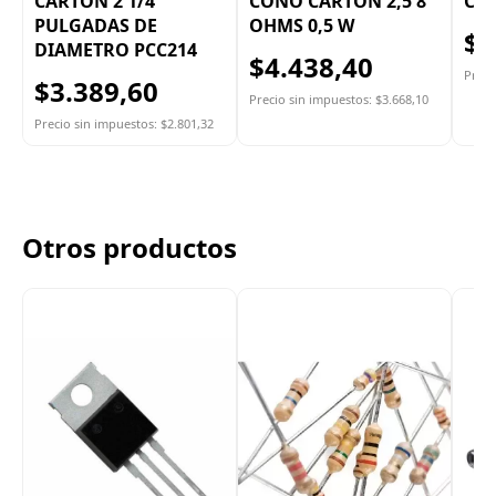
CARTON 2 1/4
CONO CARTON 2,5 8
CO
PULGADAS DE
OHMS 0,5 W
$4
DIAMETRO PCC214
$4.438,40
Preci
$3.389,60
Precio sin impuestos: $3.668,10
Precio sin impuestos: $2.801,32
Otros productos